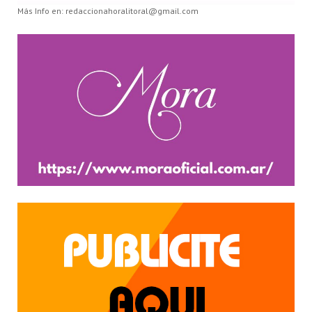
Más Info en: redaccionahoralitoral@gmail.com