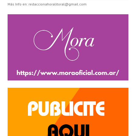
Más Info en: redaccionahoralitoral@gmail.com