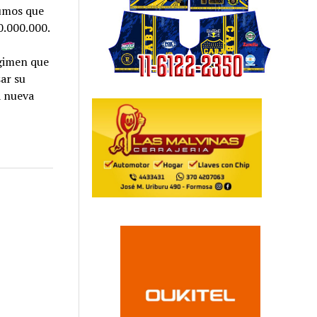
sumos que
0.000.000.
égimen que
sar su
a nueva