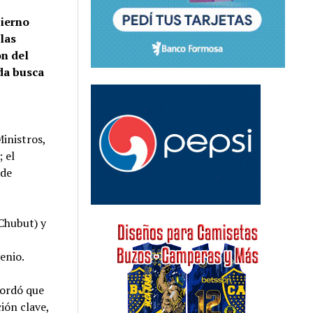
bierno
las
ón del
da busca
Ministros,
; el
 de
(Chubut) y
enio.
cordó que
ión clave,