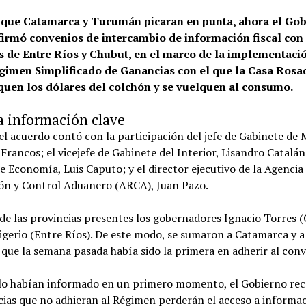
 que Catamarca y Tucumán picaran en punta, ahora el Go
firmó convenios de intercambio de información fiscal con 
s de Entre Ríos y Chubut, en el marco de la implementaci
imen Simplificado de Ganancias con el que la Casa Rosa
quen los dólares del colchón y se vuelquen al consumo.
a información clave
el acuerdo contó con la participación del jefe de Gabinete de 
Francos; el vicejefe de Gabinete del Interior, Lisandro Catalán
e Economía, Luis Caputo; y el director ejecutivo de la Agencia
ón y Control Aduanero (ARCA), Juan Pazo.
de las provincias presentes los gobernadores Ignacio Torres 
igerio (Entre Ríos). De este modo, se sumaron a Catamarca y a
ue la semana pasada había sido la primera en adherir al conv
lo habían informado en un primero momento, el Gobierno re
cias que no adhieran al Régimen perderán el acceso a informac