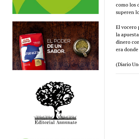
como los d
superen l
El vocero 
la apuesta
dinero co
era donde
(Diario Un