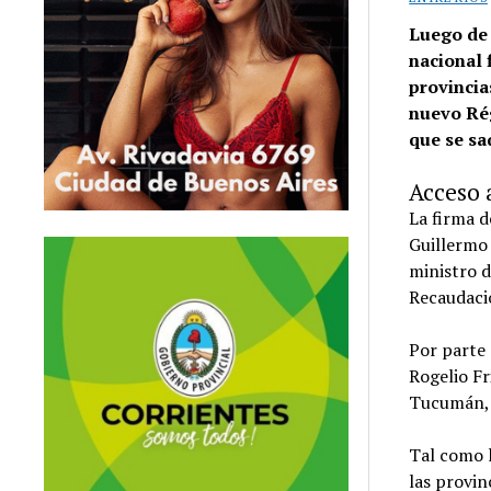
Luego de
nacional 
provincia
nuevo Rég
que se sa
Acceso 
La firma d
Guillermo 
ministro d
Recaudaci
Por parte 
Rogelio Fr
Tucumán, q
Tal como 
las provin