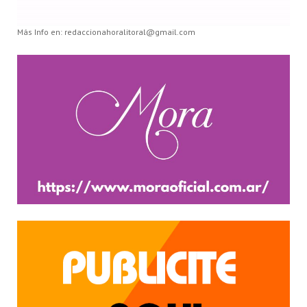
Más Info en: redaccionahoralitoral@gmail.com