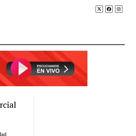
rcial
dad