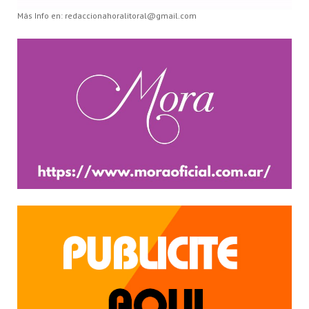
Más Info en: redaccionahoralitoral@gmail.com